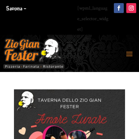
Savona –
[wpml_languag
e_selector_widg
et]