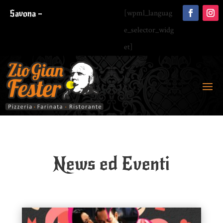
Savona –
[wpml_languag
e_selector_widg
et]
News ed Eventi