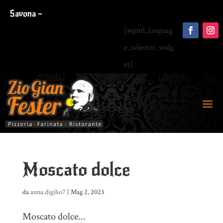
Savona –
[wpml_languag
e_selector_widg
et]
Moscato dolce
da
anna.digilio7
|
Mag 2, 2023
Moscato dolce...