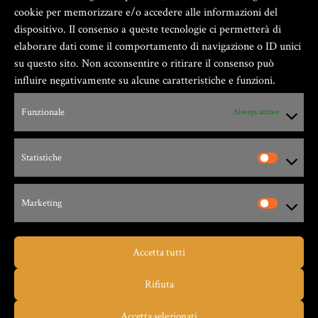
cookie per memorizzare e/o accedere alle informazioni del
dispositivo. Il consenso a queste tecnologie ci permetterà di
elaborare dati come il comportamento di navigazione o ID unici
su questo sito. Non acconsentire o ritirare il consenso può
influire negativamente su alcune caratteristiche e funzioni.
Zio Gian Fester ® GIANFESTER S.a.S. –
Funzionale
Always active
P.Iva 01805540091
Statistiche
Via G. Leopardi, 9 – 17047 – Vado Ligure (SV)
Marketing
Accetta tutti
Taverna dello Zio Gian Fester
Rifiuta
MIGLIOR PIZZA
Accetta selezionati
Restaurant Guru