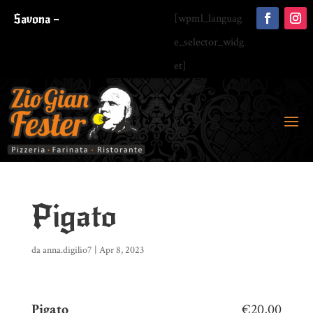
Savona –
[wpml_languag
e_selector_widg
et]
Pigato
da
anna.digilio7
|
Apr 8, 2023
Pigato
€20,00