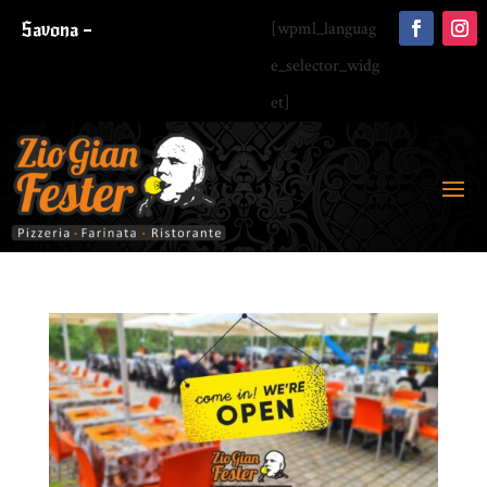
Savona –
[wpml_languag
e_selector_widg
et]