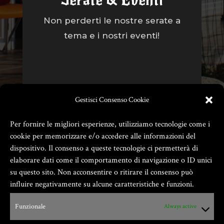
Serate & Eventi
Non perderti le nostre serate a
tema e i nostri eventi!
Gestisci Consenso Cookie
Per fornire le migliori esperienze, utilizziamo tecnologie come i
cookie per memorizzare e/o accedere alle informazioni del
dispositivo. Il consenso a queste tecnologie ci permetterà di
elaborare dati come il comportamento di navigazione o ID unici
su questo sito. Non acconsentire o ritirare il consenso può
influire negativamente su alcune caratteristiche e funzioni.
Zio Gian Fester ® GIANFESTER S.a.S. –
Funzionale
Always active
P.Iva 01805540091