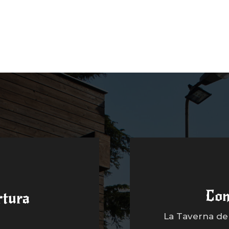
Con
rtura
La Taverna dell