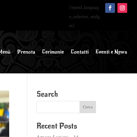
[wpml_languag
e_selector_widg
et]
Menù
Prenota
Cerimonie
Contatti
Eventi e News
Search
Recent Posts