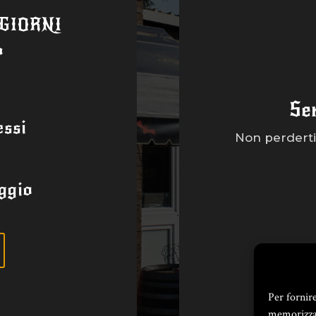
 GIORNI
a
Se
ssi
Non perderti 
ggio
Per fornir
memorizzar