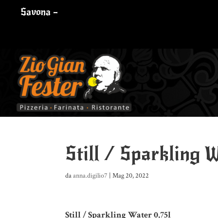
Savona –
Still / Sparkling 
da
anna.digilio7
|
Mag 20, 2022
Still / Sparkling Water 0,75l