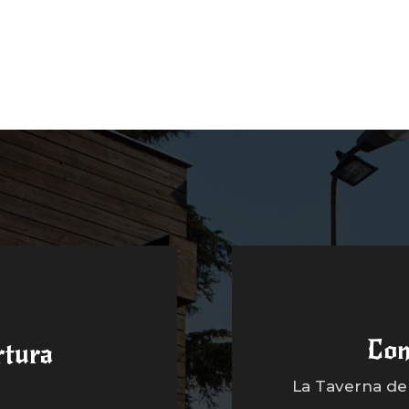
Con
rtura
La Taverna dell