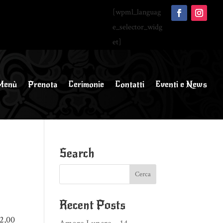
[wpml_languag
e_selector_widg
et]
Menù
Prenota
Cerimonie
Contatti
Eventi e News
Search
Recent Posts
2,00