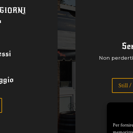
 GIORNI
a
Se
ssi
Non perderti 
ggio
Still 
Per fornir
memorizzar