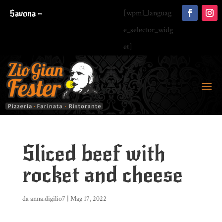
Savona –
[wpml_languag
e_selector_widg
et]
Sliced beef with
rocket and cheese
da
anna.digilio7
|
Mag 17, 2022