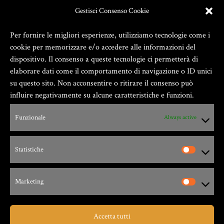
Gestisci Consenso Cookie
Per fornire le migliori esperienze, utilizziamo tecnologie come i
cookie per memorizzare e/o accedere alle informazioni del
dispositivo. Il consenso a queste tecnologie ci permetterà di
elaborare dati come il comportamento di navigazione o ID unici
su questo sito. Non acconsentire o ritirare il consenso può
influire negativamente su alcune caratteristiche e funzioni.
Zio Gian Fester ® GIANFESTER S.a.S. –
Funzionale
Always active
P.Iva 01805540091
Statistiche
Via G. Leopardi, 9 – 17047 – Vado Ligure (SV)
Marketing
Accetta tutti
Taverna dello Zio Gian Fester