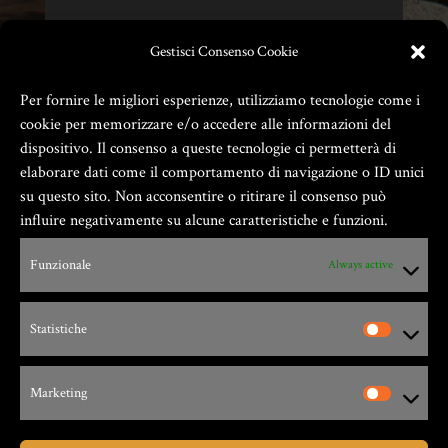
Gestisci Consenso Cookie
Per fornire le migliori esperienze, utilizziamo tecnologie come i
cookie per memorizzare e/o accedere alle informazioni del
dispositivo. Il consenso a queste tecnologie ci permetterà di
elaborare dati come il comportamento di navigazione o ID unici
su questo sito. Non acconsentire o ritirare il consenso può
influire negativamente su alcune caratteristiche e funzioni.
Zio Gian Fester ® GIANFESTER S.a.S. –
Funzionale
Always active
P.Iva 01805540091
Statistiche
Via G. Leopardi, 9 – 17047 – Vado Ligure (SV)
Marketing