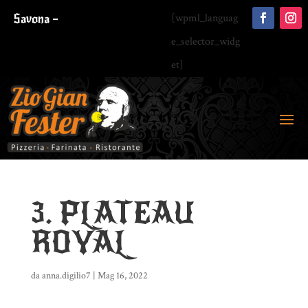
Savona –
[wpml_languag
e_selector_widg
et]
3. PLATEAU
ROYAL
da
anna.digilio7
|
Mag 16, 2022