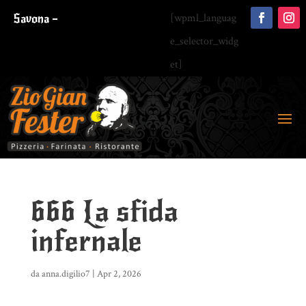
Savona –
[wpml_languag
e_selector_widg
et]
666 La sfida
infernale
da
anna.digilio7
|
Apr 2, 2026