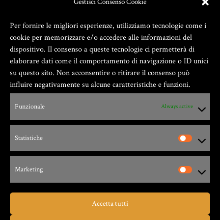
Gestisci Consenso Cookie
Per fornire le migliori esperienze, utilizziamo tecnologie come i
cookie per memorizzare e/o accedere alle informazioni del
dispositivo. Il consenso a queste tecnologie ci permetterà di
elaborare dati come il comportamento di navigazione o ID unici
su questo sito. Non acconsentire o ritirare il consenso può
influire negativamente su alcune caratteristiche e funzioni.
Funzionale
Always active
Zio Gian Fester ® GIANFESTER S.a.S. –
P.Iva 01805540091
Statistiche
Via G. Leopardi, 9 – 17047 – Vado Ligure (SV)
Marketing
Accetta tutti
Taverna dello Zio Gian Fester