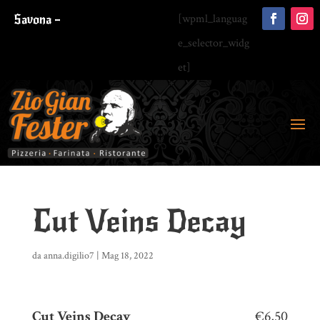
Savona –
[wpml_languag
e_selector_widg
et]
Cut Veins Decay
da
anna.digilio7
|
Mag 18, 2022
Cut Veins Decay
€6,50