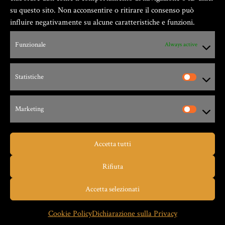
su questo sito. Non acconsentire o ritirare il consenso può
influire negativamente su alcune caratteristiche e funzioni.
Zio Gian Fester ® GIANFESTER S.a.S. –
Funzionale
Always active
P.Iva 01805540091
Statistiche
Via G. Leopardi, 9 – 17047 – Vado Ligure (SV)
Marketing
Accetta tutti
Taverna dello Zio Gian Fester
Rifiuta
MIGLIOR PIZZA
Accetta selezionati
Restaurant Guru
2025
Cookie Policy
Dichiarazione sulla Privacy