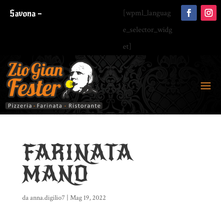
Savona –
[wpml_languag
e_selector_widg
et]
FARINATA
MANO
da
anna.digilio7
|
Mag 19, 2022