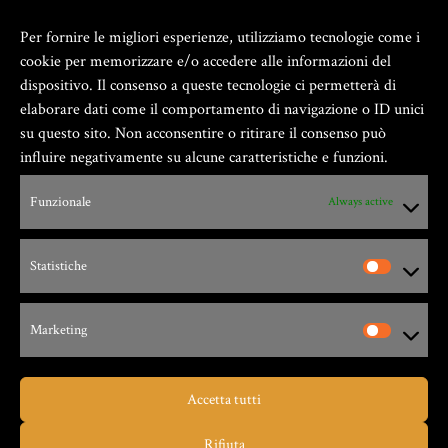
Per fornire le migliori esperienze, utilizziamo tecnologie come i
cookie per memorizzare e/o accedere alle informazioni del
dispositivo. Il consenso a queste tecnologie ci permetterà di
elaborare dati come il comportamento di navigazione o ID unici
su questo sito. Non acconsentire o ritirare il consenso può
influire negativamente su alcune caratteristiche e funzioni.
Zio Gian Fester ® GIANFESTER S.a.S. –
Funzionale
Always active
P.Iva 01805540091
Statistiche
Via G. Leopardi, 9 – 17047 – Vado Ligure (SV)
Marketing
Accetta tutti
Taverna dello Zio Gian Fester
Rifiuta