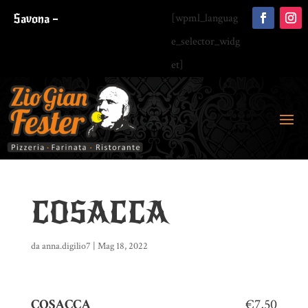
Savona –
[wpml_languag
e_selector_widg
et]
COSACCA
da
anna.digilio7
|
Mag 18, 2022
COSACCA
€7,50