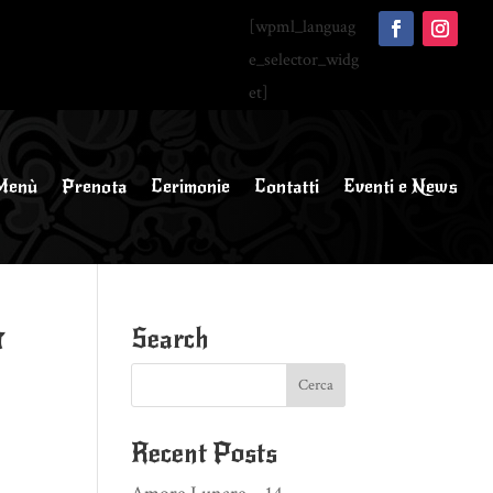
[wpml_languag
e_selector_widg
et]
Menù
Prenota
Cerimonie
Contatti
Eventi e News
P
Search
Recent Posts