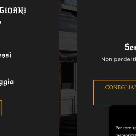
 GIORNI
a
Se
ssi
Non perderti 
ggio
CONEGLIA
Per fornir
memorizzar