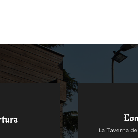
Con
rtura
La Taverna dell