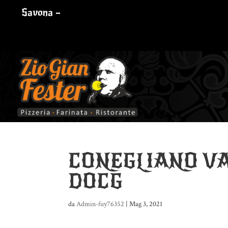
Savona –
CONEGLIANO VA
DOCG
da
Admin-fuy76352
|
Mag 3, 2021