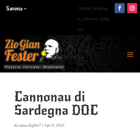
Savona –
[wpml_languag
e_selector_widg
et]
Cannonau di
Sardegna DOC
da
anna.digilio7
|
Apr 8, 2023