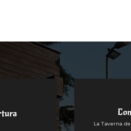
Con
rtura
La Taverna dell