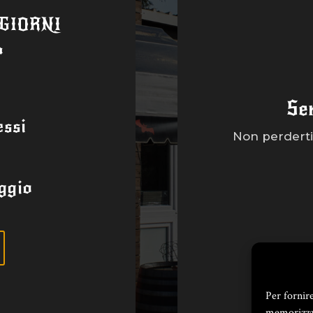
 GIORNI
a
Se
ssi
Non perderti 
ggio
Per fornir
memorizzar