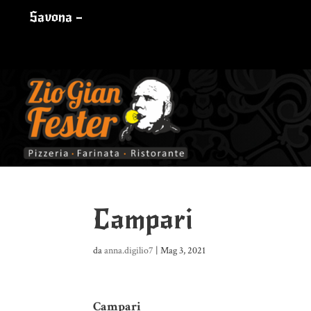
Savona –
Campari
da
anna.digilio7
|
Mag 3, 2021
Campari