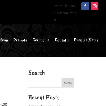
[wpml_languag
e_selector_widg
et]
Menù
Prenota
Cerimonie
Contatti
Eventi e News
Search
Recent Posts
4,00