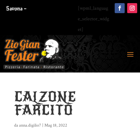
Savona –
[wpml_languag
e_selector_widg
et]
CALZONE
FARCITO
da
anna.digilio7
|
Mag 18, 2022