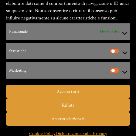
elaborare dati come il comportamento di navigazione o ID unici
su questo sito. Non acconsentire o ritirare il consenso può
influire negativamente su alcune caratteristiche e funzioni.
Funzionale
Always active
Zio Gian Fester ® GIANFESTER S.a.S. –
P.Iva 01805540091
Statistiche
Via G. Leopardi, 9 – 17047 – Vado Ligure (SV)
Marketing
Accetta tutti
Taverna dello Zio Gian Fester
Rifiuta
MIGLIOR PIZZA
Accetta selezionati
Restaurant Guru
2025
Cookie Policy
Dichiarazione sulla Privacy