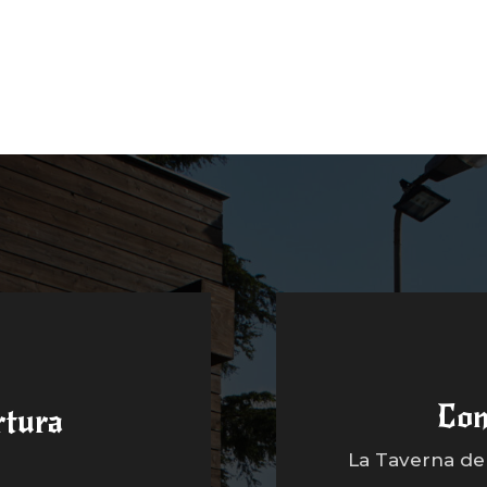
Con
rtura
La Taverna dell