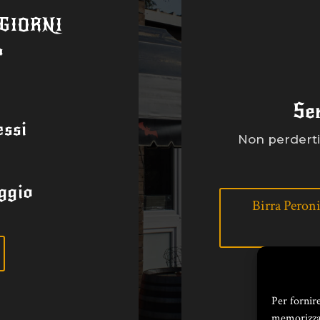
 GIORNI
a
Se
ssi
Non perderti 
ggio
Birra Peroni
Per fornir
memorizzar