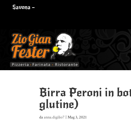
Savona –
Birra Peroni in bot
glutine)
da
anna.digilio7
|
Mag 3, 2021