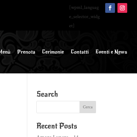
[wpml_languag
e_selector_widg
et]
Menù
Prenota
Cerimonie
Contatti
Eventi e News
Search
Recent Posts