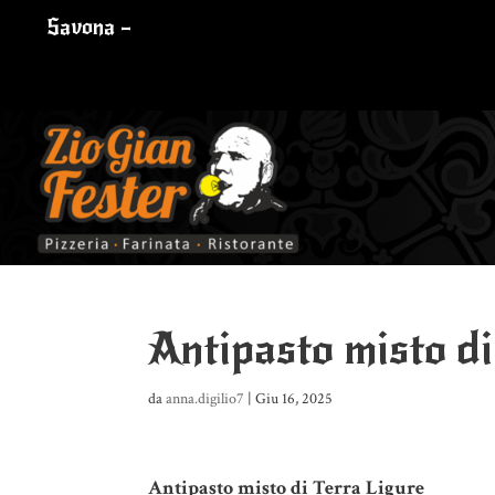
Savona –
Antipasto misto di
da
anna.digilio7
|
Giu 16, 2025
Antipasto misto di Terra Ligure