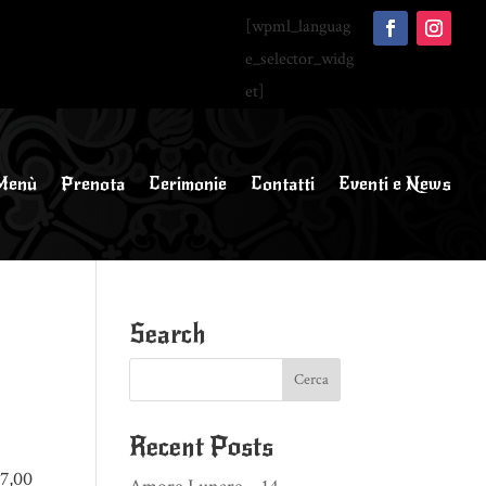
[wpml_languag
e_selector_widg
et]
Menù
Prenota
Cerimonie
Contatti
Eventi e News
Search
Recent Posts
7,00