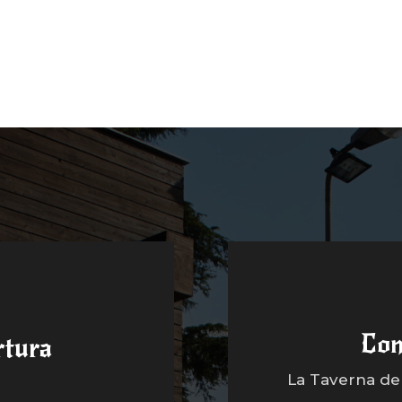
Con
rtura
La Taverna dell