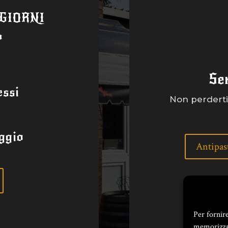
 GIORNI
a
Se
ssi
Non perderti 
ggio
Antipas
Per fornir
memorizzar