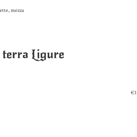
rbette, mezza
 terra Ligure
€1