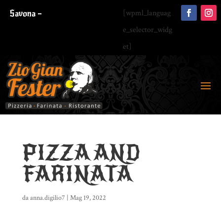
Savona –
[wpml_languag
e_selector_widg
et]
PIZZA AND
FARINATA
da
anna.digilio7
|
Mag 19, 2022