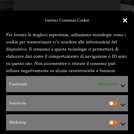
Gestisci Consenso Cookie
Per fornire le migliori esperienze, utilizziamo tecnologie come i
cookie per memorizzare e/o accedere alle informazioni del
dispositivo. Il consenso a queste tecnologie ci permetterà di
elaborare dati come il comportamento di navigazione o ID unici
su questo sito. Non acconsentire o ritirare il consenso può
influire negativamente su alcune caratteristiche e funzioni.
Zio Gian Fester ® GIANFESTER S.a.S. –
Funzionale
Always active
P.Iva 01805540091
Via G. Leopardi, 9 – 17047 – Vado Ligure (SV)
Statistiche
Marketing