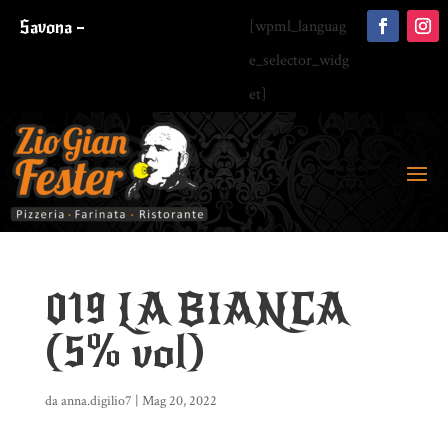
Savona –
[wpml_languag
e_selector_widg
et]
019 LA BIANCA
(5% vol)
da
anna.digilio7
|
Mag 20, 2022