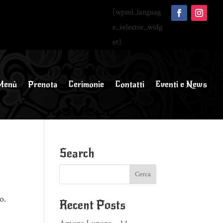
[wpml_languag
e_selector_widg
et]
Menù
Prenota
Cerimonie
Contatti
Eventi e News
Search
o.
Recent Posts