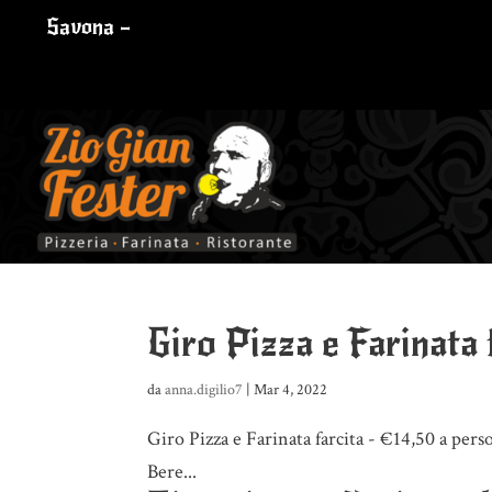
Savona –
Giro Pizza e Farinata 
da
anna.digilio7
|
Mar 4, 2022
Giro Pizza e Farinata farcita - €14,50 a pers
Bere...