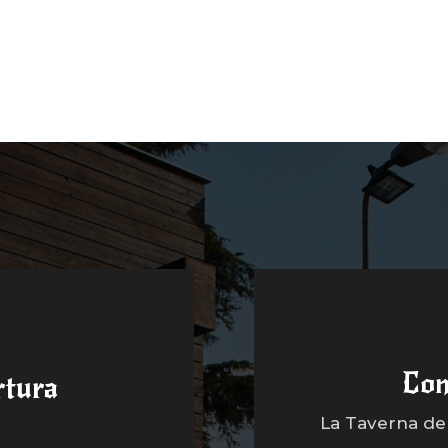
Con
rtura
La Taverna dell