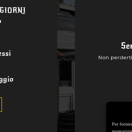
 GIORNI
a
Se
ssi
Non perderti 
ggio
Per fornir
memorizzar