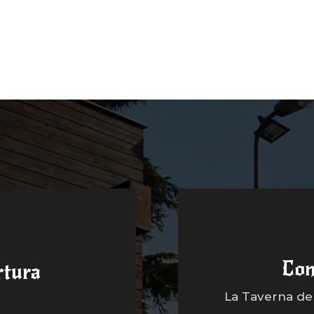
Con
rtura
La Taverna dell