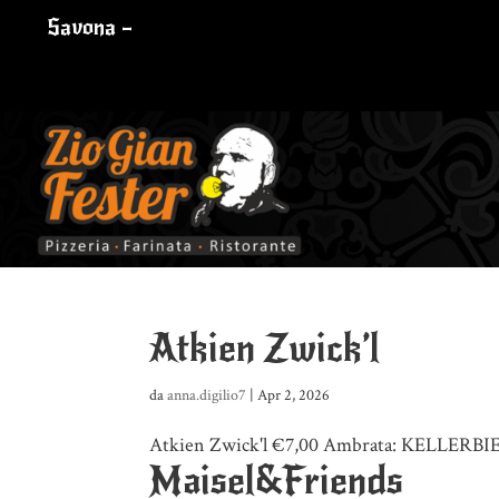
Savona –
Atkien Zwick’l
da
anna.digilio7
|
Apr 2, 2026
Atkien Zwick'l €7,00 Ambrata: KELLERBIER. 
Maisel&Friends