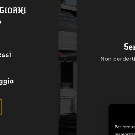
 GIORNI
a
Se
ssi
Non perderti 
ggio
Per fornir
memorizzar