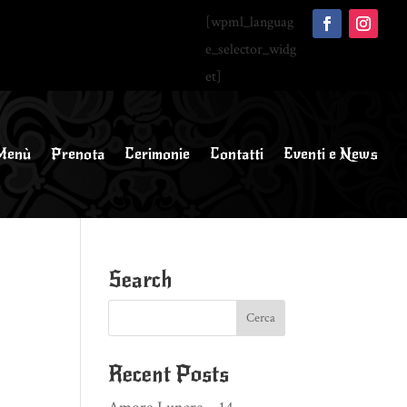
[wpml_languag
e_selector_widg
et]
Menù
Prenota
Cerimonie
Contatti
Eventi e News
Search
Recent Posts